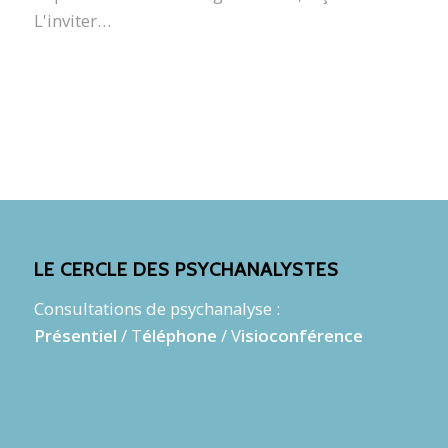
L'inviter…
LE CERCLE DES PSYCHANALYSTES
Consultations de psychanalyse :
Présentiel
/ T
éléphone
/ V
isioconférence