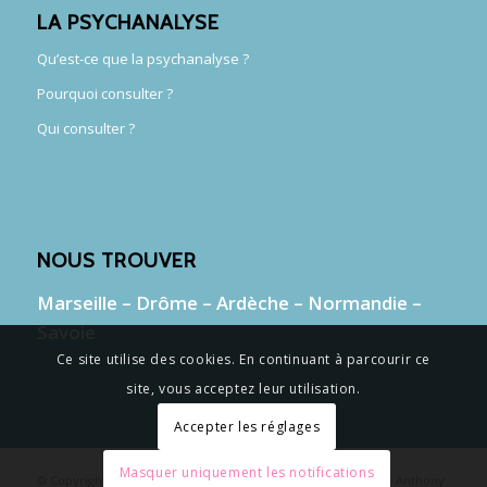
LA PSYCHANALYSE
Qu’est-ce que la psychanalyse ?
Pourquoi consulter ?
Qui consulter ?
NOUS TROUVER
Marseille
–
Drôme
–
Ardèche
–
Normandie
–
Savoie
Ce site utilise des cookies. En continuant à parcourir ce
site, vous acceptez leur utilisation.
Accepter les réglages
Masquer uniquement les notifications
© Copyright - Le cercle des psychanalystes || crédit photos : Anthony